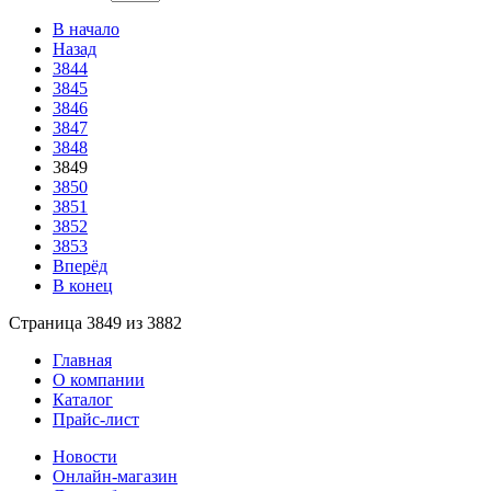
В начало
Назад
3844
3845
3846
3847
3848
3849
3850
3851
3852
3853
Вперёд
В конец
Страница 3849 из 3882
Главная
О компании
Каталог
Прайс-лист
Новости
Онлайн-магазин