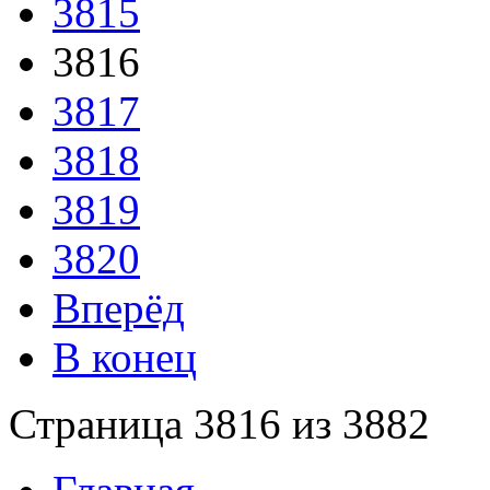
3815
3816
3817
3818
3819
3820
Вперёд
В конец
Страница 3816 из 3882