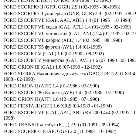
FORD FIESTA III (GFJ) 1.4 KAT (03-1989 - 12-1995)
FORD SCORPIO II (GFR, GGR) 2.9 i (02-1995 - 08-1998)
FORD SCORPIO II универсал (GNR, GGR) 2.9 i (02-1995 - 08-1
FORD ESCORT VII (GAL, AAL, ABL) 1.4 (01-1995 - 10-1998)
FORD ESCORT VII седан (GAL, AFL) 1.4 (01-1995 - 02-1999)
FORD ESCORT VII универсал (GAL, ANL) 1.4 (01-1995 - 02-19
FORD ESCORT VII кабрио (ALL) 1.4 (02-1995 - 08-1998)
FORD ESCORT '95 фургон (AVL) 1.4 (01-1995)
FORD ESCORT V (GAL) 1.6 (07-1990 - 08-1992)
FORD ESCORT V универсал (GAL, AVL) 1.6 (07-1990 - 08-199
FORD ORION III (GAL) 1.6 (07-1990 - 12-1992)
FORD SIERRA Наклонная задняя часть (GBC, GBG) 2.9 i XR 4x
1988 - 02-1993)
FORD ORION II (AFF) 1.4 (01-1986 - 07-1990)
FORD ESCORT '86 Express (AVF) 1.4 i (02-1986 - 07-1990)
FORD ORION II (AFF) 1.6 (12-1985 - 07-1990)
FORD FIESTA III (GFJ) 1.6 XR2i (03-1989 - 01-1994)
FORD ESCORT VII (GAL, AAL, ABL) RS 2000 4x4 (02-1995 - 1
1998)
FORD TRANSIT автобус (E_ _) 2.9 i (01-1991 - 09-1994)
FORD SCORPIO I (GAE, GGE) 2.0 (11-1988 - 10-1992)