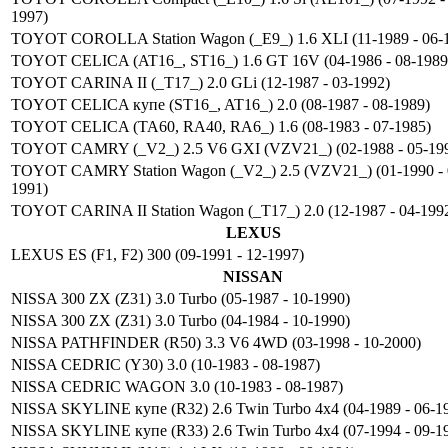
1997)
TOYOT COROLLA Station Wagon (_E9_) 1.6 XLI (11-1989 - 06-
TOYOT CELICA (AT16_, ST16_) 1.6 GT 16V (04-1986 - 08-1989
TOYOT CARINA II (_T17_) 2.0 GLi (12-1987 - 03-1992)
TOYOT CELICA купе (ST16_, AT16_) 2.0 (08-1987 - 08-1989)
TOYOT CELICA (TA60, RA40, RA6_) 1.6 (08-1983 - 07-1985)
TOYOT CAMRY (_V2_) 2.5 V6 GXI (VZV21_) (02-1988 - 05-19
TOYOT CAMRY Station Wagon (_V2_) 2.5 (VZV21_) (01-1990 - 
1991)
TOYOT CARINA II Station Wagon (_T17_) 2.0 (12-1987 - 04-199
LEXUS
LEXUS ES (F1, F2) 300 (09-1991 - 12-1997)
NISSAN
NISSA 300 ZX (Z31) 3.0 Turbo (05-1987 - 10-1990)
NISSA 300 ZX (Z31) 3.0 Turbo (04-1984 - 10-1990)
NISSA PATHFINDER (R50) 3.3 V6 4WD (03-1998 - 10-2000)
NISSA CEDRIC (Y30) 3.0 (10-1983 - 08-1987)
NISSA CEDRIC WAGON 3.0 (10-1983 - 08-1987)
NISSA SKYLINE купе (R32) 2.6 Twin Turbo 4x4 (04-1989 - 06-1
NISSA SKYLINE купе (R33) 2.6 Twin Turbo 4x4 (07-1994 - 09-1