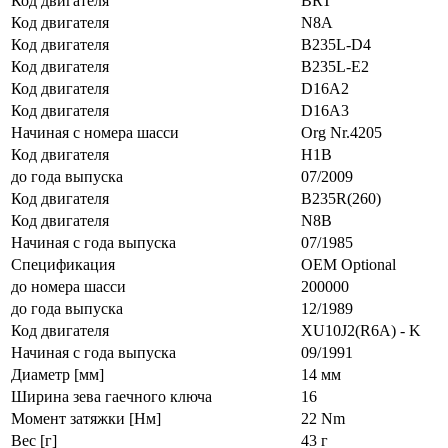
Код двигателя
BRT
Код двигателя
N8A
Код двигателя
B235L-D4
Код двигателя
B235L-E2
Код двигателя
D16A2
Код двигателя
D16A3
Начиная с номера шасси
Org Nr.4205
Код двигателя
H1B
до года выпуска
07/2009
Код двигателя
B235R(260)
Код двигателя
N8B
Начиная с года выпуска
07/1985
Спецификация
OEM Optional
до номера шасси
200000
до года выпуска
12/1989
Код двигателя
XU10J2(R6A) - K
Начиная с года выпуска
09/1991
Диаметр [мм]
14 мм
Ширина зева гаечного ключа
16
Момент затяжки [Нм]
22 Nm
Вес [г]
43 г