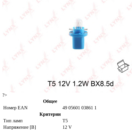
?>
Общее
Номер EAN
49 05601 03861 1
Критерии
Тип ламп
T5
Напряжение [В]
12 V