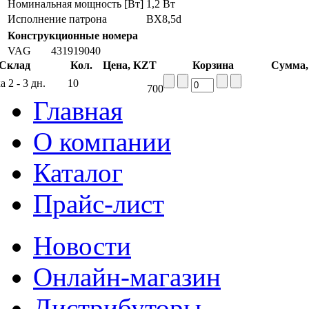
Номинальная мощность [Вт]
1,2 Вт
Исполнение патрона
BX8,5d
Конструкционные номера
VAG
431919040
Склад
Кол.
Цена, KZT
Корзина
Сумма
 2 - 3 дн.
10
700
Главная
О компании
Каталог
Прайс-лист
Новости
Онлайн-магазин
Дистрибуторы