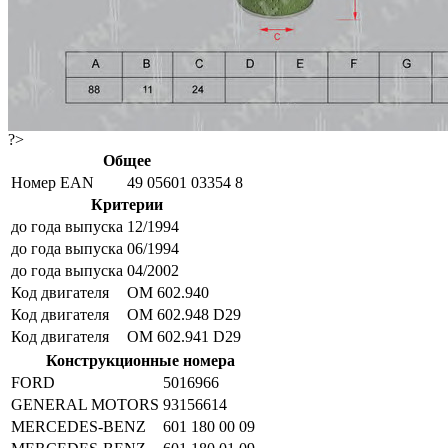
?>
Общее
Номер EAN
49 05601 03354 8
Критерии
до года выпуска
12/1994
до года выпуска
06/1994
до года выпуска
04/2002
Код двигателя
OM 602.940
Код двигателя
OM 602.948 D29
Код двигателя
OM 602.941 D29
Конструкционные номера
FORD
5016966
GENERAL MOTORS
93156614
MERCEDES-BENZ
601 180 00 09